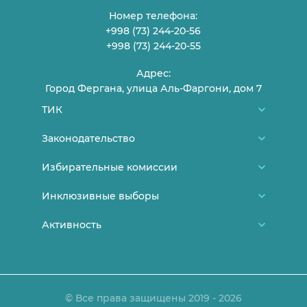
Номер телефона:
+998 (73) 244-20-56
+998 (73) 244-20-55
Адрес:
Город Фергана, улица Аль-Фаргони, дом 7
ТИК
О нас
Законодательство
Члены ТИК
Конституция Узбекистана
Избирательные комиссии
График приема граждан
Нормативно-правовые документы ЦИК
Районные/городские избирательные
Инклюзивные выборы
Контакты
Постановления ЦИК
комиссии
Новости
Активность
Выборы и молодежь
Постановления ТИК
Участковые избирательные комиссии
Женщины на выборах
Лица с ограниченными
Лекции и заявления
Документы, утратившие свою силу
возможностями
Объявления
Законодательство
Порядок аккредитации СМИ
© Все права защищены 2019 - 2026