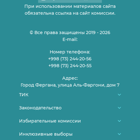
При использовании материалов сайта
обязательна ссылка на сайт комиссии.
© Все права защищены 2019 - 2026
E-mail:
Номер телефона:
+998 (73) 244-20-56
+998 (73) 244-20-55
Адрес:
Город Фергана, улица Аль-Фаргони, дом 7
ТИК
О нас
Законодательство
Члены ТИК
Конституция Узбекистана
Избирательные комиссии
График приема граждан
Нормативно-правовые документы ЦИК
Районные/городские избирательные
Инклюзивные выборы
Контакты
Постановления ЦИК